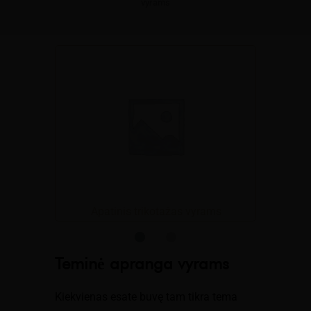
vyrams
h
Apatinis trikotažas vyrams
Teminė apranga vyrams
Kiekvienas esate buvę tam tikra tema