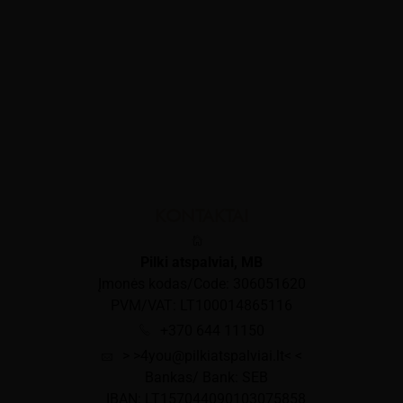
KONTAKTAI
Pilki atspalviai, MB
Įmonės kodas/Code: 306051620
PVM/VAT: LT100014865116
+370 644 11150
> >4you@pilkiatspalviai.lt< <
Bankas/ Bank: SEB
IBAN: LT157044090103075858