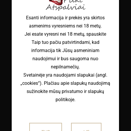
Esanti informacija ir prekės yra skirtos
asmenims vyresniems nei 18 metų.
Jei esate vyresni nei 18 metų, spauskite
KALĖDINIAI VYRIŠKI STRINGAI
"SNIEGENA"
Taip tuo pačiu patvirtindami, kad
€
12.50
su PVM
informacija tik Jūsų asmeniniam
naudojimui ir bus saugoma nuo
nepilnamečių.
Svetainėje yra naudojami slapukai (angl.
„cookies“). Plačiau apie slapukų naudojimą
IŠPARDUO
TA
sužinokite mūsų privatumo ir slapukų
politikoje.