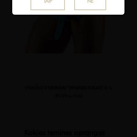
TAIP
NE
VYRIŠKI STRINGAI "DRAMBLIUKAS" S-L
€
9.99
su PVM
Kokias temines aprangas