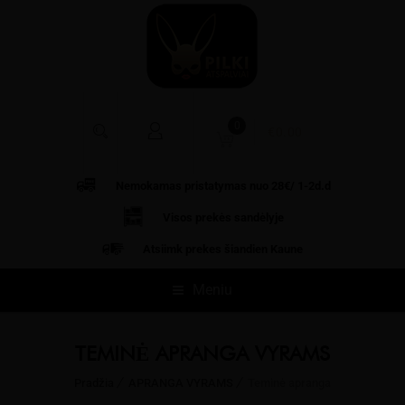
0
€
0.00
Nemokamas pristatymas nuo 28€/ 1-2d.d
Visos prekės
sandėlyje
Atsiimk prekes šiandien Kaune
Meniu
TEMINĖ APRANGA VYRAMS
Pradžia
APRANGA VYRAMS
Teminė apranga