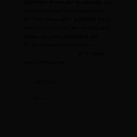
sukurtuose teminiuose vakarėliuose. O ar
esat tai išbandę savo miegamajame?
Ne? Pats metas įsigyti išskirtines, kraują
kaitinančias vyriškas temines aprangas,
skirtas Jūsų įsivaizduojančiai rolei.
Puikiai pradininkams tinkančios
kelnaitės su drambliuku
, ne tik privers
rausti antrąją pusę,
…
Skaityti daugiau ↓
Gamintojas
Kaina