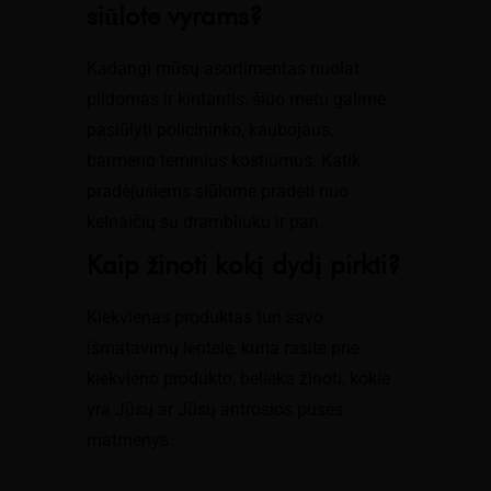
siūlote vyrams?
Kadangi mūsų asortimentas nuolat
pildomas ir kintantis, šiuo metu galime
pasiūlyti policininko, kaubojaus,
barmeno teminius kostiumus. Katik
pradėjusiems siūlome pradėti nuo
kelnaičių su drambliuku ir pan.
Kaip žinoti kokį dydį pirkti?
Kiekvienas produktas turi savo
išmatavimų lentelę, kuria rasite prie
kiekvieno produkto, belieka žinoti, kokie
yra Jūsų ar Jūsų antrosios pusės
matmenys.