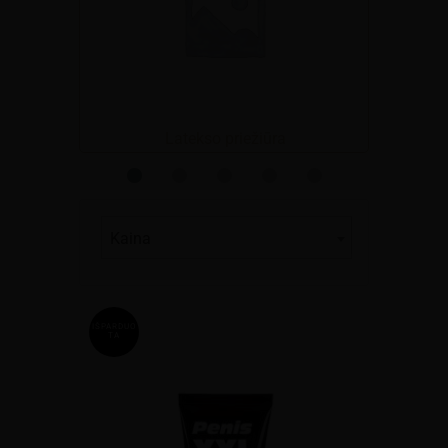
Latekso priežiūra
Kaina
IŠPARDUO
TA