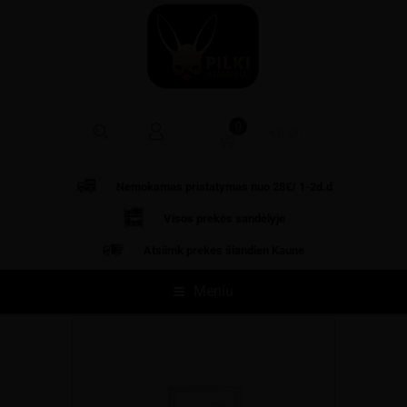
0
€
0.00
Nemokamas pristatymas nuo 28€/ 1-2d.d
Visos prekės
sandėlyje
Atsiimk prekes šiandien Kaune
Meniu