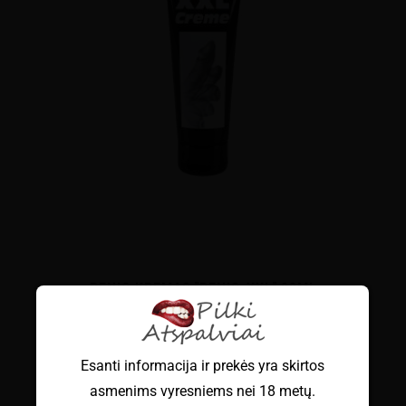
PENIO KREMAS "PENIS-XXL" 80ML
€
6.99
su PVM
Esanti informacija ir prekės yra skirtos
asmenims vyresniems nei 18 metų.