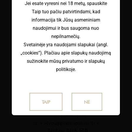
Jei esate vyresni nei 18 metų, spauskite
Taip tuo pačiu patvirtindami, kad
informacija tik Jūsų asmeniniam
naudojimui ir bus saugoma nuo
nepilnamečių.
Svetainėje yra naudojami slapukai (angl.
„cookies“). Plačiau apie slapukų naudojimą
sužinokite mūsų privatumo ir slapukų
politikoje.
KONTAKTAI
Pilki atspalviai, MB
Įmonės kodas/Code: 306051620
TAIP
NE
PVM/VAT: LT100014865116
+370 644 11150
> >4you@pilkiatspalviai.lt< <
Bankas/ Bank: SEB