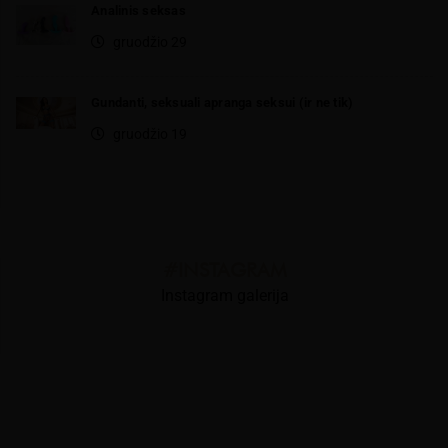
Analinis seksas
gruodžio 29
Gundanti, seksuali apranga seksui (ir ne tik)
gruodžio 19
#INSTAGRAM
Instagram galerija