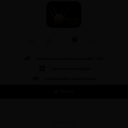
0
€
0.00
Nemokamas pristatymas nuo 28€/ 1-2d.d
Visos prekės
sandėlyje
Atsiimk prekes šiandien Kaune
Meniu