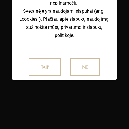
nepilnamečių.
Svetainėje yra naudojami slapukai (angl.
„cookies“). Plačiau apie slapukų naudojimą
METALINIS ANALINIS KAIŠTIS -
ROŽINIS AUKSAS
sužinokite mūsų privatumo ir slapukų
€
30.50
su PVM
politikoje.
TAIP
NE