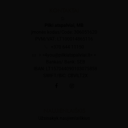
KONTAKTAI
Pilki atspalviai, MB
Įmonės kodas/Code: 306051620
PVM/VAT: LT100014865116
+370 644 11150
> >4you@pilkiatspalviai.lt< <
Bankas/ Bank: SEB
IBAN: LT157044090103075858
SWIFT/BIC: CBVILT2X
NAUJIENLAIŠKIS
Užsisakyk naujienlaiškius