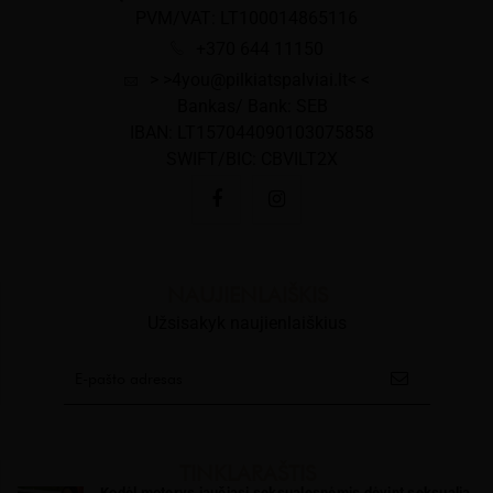
PVM/VAT: LT100014865116
+370 644 11150
> >4you@pilkiatspalviai.lt< <
Bankas/ Bank: SEB
IBAN: LT157044090103075858
SWIFT/BIC: CBVILT2X
NAUJIENLAIŠKIS
Užsisakyk naujienlaiškius
TINKLARAŠTIS
Kodėl moterys jaučiasi seksualesnėmis dėvint seksualią