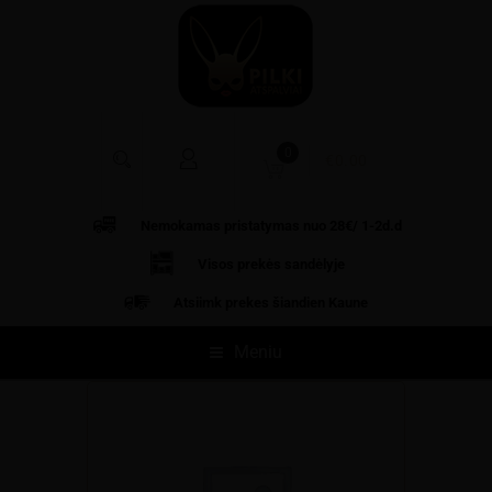
0
€
0.00
Nemokamas pristatymas nuo 28€/ 1-2d.d
Visos prekės
sandėlyje
Atsiimk prekes šiandien Kaune
Meniu