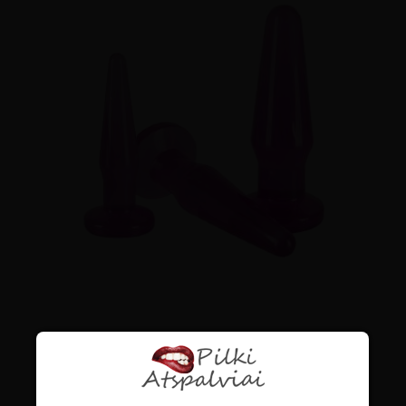
ANALINIŲ KAIŠČIŲ RINKINYS
"MALONUMŲ SKRAISTĖ"
€
24.99
su PVM