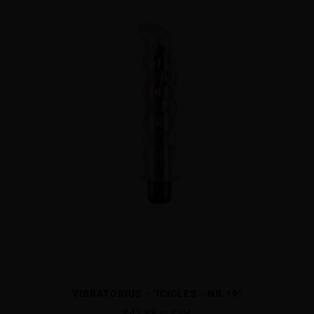
VIBRATORIUS - "ICICLES - NR.19"
€
43.99
su PVM