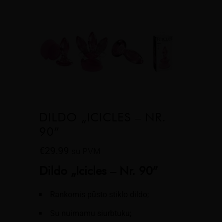
DILDO „ICICLES – NR.
90”
€
29.99
su PVM
Dildo „Icicles – Nr. 90”
Rankomis pūsto stiklo dildo;
Su nuimamu siurbtuku;