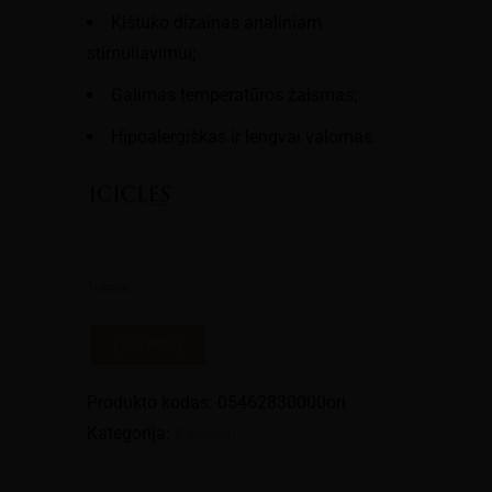
Kištuko dizainas analiniam
stimuliavimui;
Galimas temperatūros žaismas;
Hipoalergiškas ir lengvai valomas.
Turime
produkto
Į KREPŠELĮ
kiekis:
Dildo
Produkto kodas:
05462830000ori
"Icicles
Kategorija:
Kaiščiai
-