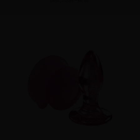
Dildo „Icicles – Nr. 90”