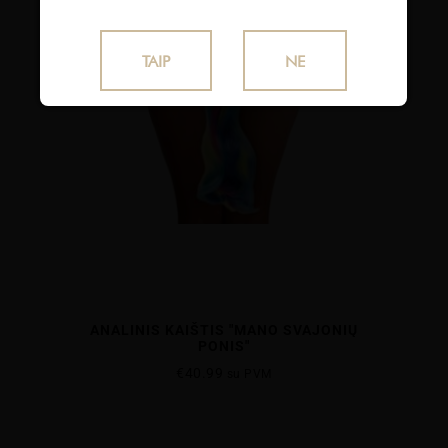
TAIP
NE
ANALINIS KAIŠTIS "MANO SVAJONIŲ
PONIS"
€
40.99
su PVM