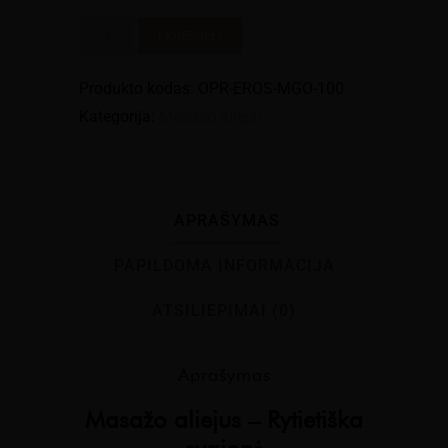
produkto
Į KREPŠELĮ
kiekis:
Eros
Produkto kodas:
OPR-EROS-MGO-100
luxury
Kategorija:
Masažo aliejai
masažo
aliejus
rytietiška
APRAŠYMAS
svajonė
100ml
PAPILDOMA INFORMACIJA
ATSILIEPIMAI (0)
Aprašymas
Masažo aliejus – Rytietiška