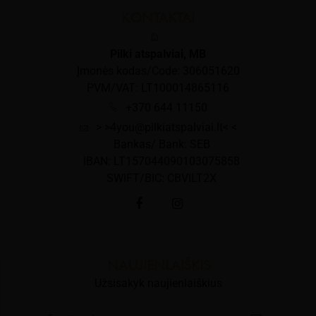
KONTAKTAI
Pilki atspalviai, MB
Įmonės kodas/Code: 306051620
PVM/VAT: LT100014865116
+370 644 11150
> >4you@pilkiatspalviai.lt< <
Bankas/ Bank: SEB
IBAN: LT157044090103075858
SWIFT/BIC: CBVILT2X
NAUJIENLAIŠKIS
Užsisakyk naujienlaiškius