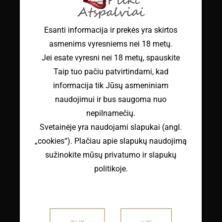
Esanti informacija ir prekės yra skirtos
MASAŽO ŽVAKĖ "TRIP TO THE ORIENT"
asmenims vyresniems nei 18 metų.
€
6.99
su PVM
Jei esate vyresni nei 18 metų, spauskite
Taip tuo pačiu patvirtindami, kad
informacija tik Jūsų asmeniniam
naudojimui ir bus saugoma nuo
nepilnamečių.
IŠPARDUO
TA
Svetainėje yra naudojami slapukai (angl.
„cookies“). Plačiau apie slapukų naudojimą
sužinokite mūsų privatumo ir slapukų
politikoje.