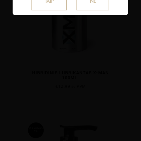
TAIP
NE
HIBRIDINIS LUBRIKANTAS X-MAN
100ML.
€
12.99
su PVM
IŠPARDUO
TA