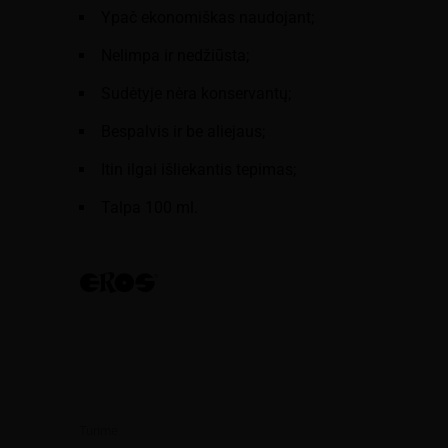
Ypač ekonomiškas naudojant;
Nelimpa ir nedžiūsta;
Sudėtyje nėra konservantų;
Bespalvis ir be aliejaus;
Itin ilgai išliekantis tepimas;
Talpa 100 ml.
Turime