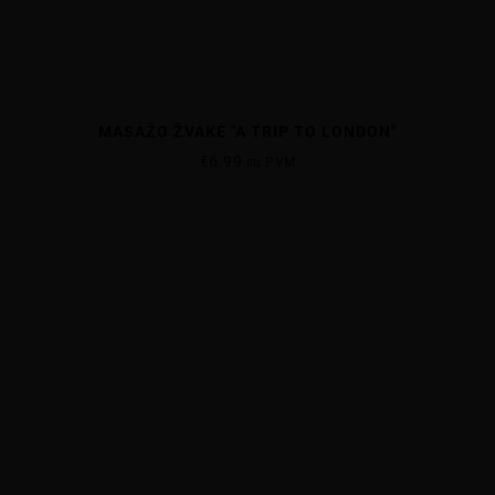
MASAŽO ŽVAKĖ "A TRIP TO LONDON"
€
6.99
su PVM