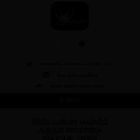
0
€
0.00
Nemokamas pristatymas nuo 28€/ 1-2d.d
Visos prekės
sandėlyje
Atsiimk prekes šiandien Kaune
Meniu
EROS LUXURY MASAŽO
ALIEJUS RYTIETIŠKA
SVAJONĖ 100ML