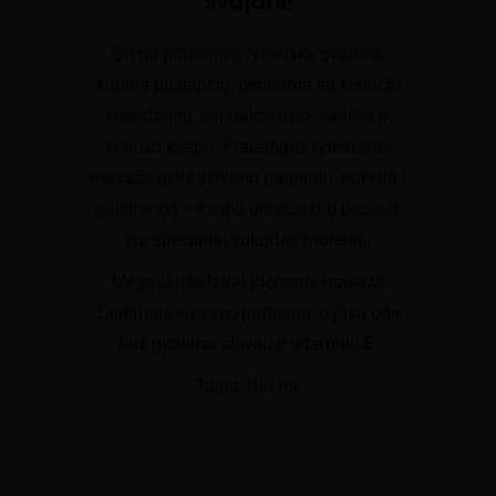
svajonė
Gryna prabanga, rytietiška svajonė,
kupina paslapčių, derinama su kerinčiu
mandarinų, sandalmedžio, vanilės ir
kokoso kvapu. Prabangus rytietiškas
masažo gelis silikono pagrindu, nukelia į
jausmingą ir kvapą gniaužiantį pasaulį,
yra specialiai sukurtas moteriai.
Mėgaukitės labai įdomiais masažo
žaidimais su savo partneriu, o jūsų oda
bus gydoma alaviju ir vitaminu E.
Talpa 100 ml.