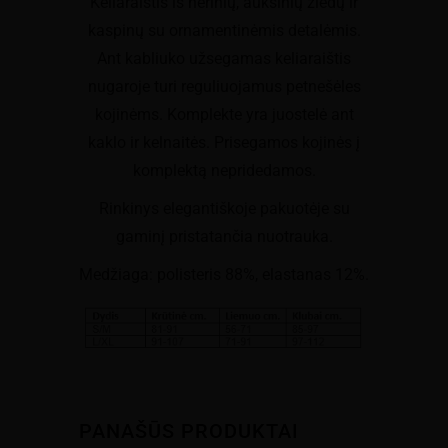
Keliaraištis iš nėrinių, auksinių žiedų ir
kaspinų su ornamentinėmis detalėmis.
Ant kabliuko užsegamas keliaraištis
nugaroje turi reguliuojamus petnešėles
kojinėms. Komplekte yra juostelė ant
kaklo ir kelnaitės. Prisegamos kojinės į
komplektą nepridedamos.
Rinkinys elegantiškoje pakuotėje su
gaminį pristatančia nuotrauka.
Medžiaga: polisteris 88%, elastanas 12%.
PANAŠŪS PRODUKTAI