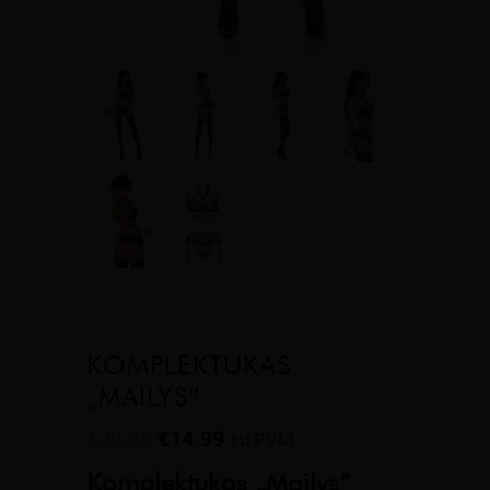
KOMPLEKTUKAS
„MAILYS”
Original
Current
€
29.99
€
14.99
su PVM
price
price
Komplektukas „Mailys”