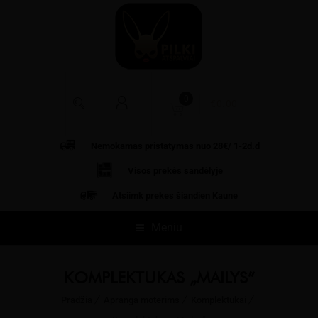
0
€
0.00
Nemokamas pristatymas nuo 28€/ 1-2d.d
Visos prekės
sandėlyje
Atsiimk prekes šiandien Kaune
Meniu
KOMPLEKTUKAS „MAILYS”
Pradžia
Apranga moterims
Komplektukai