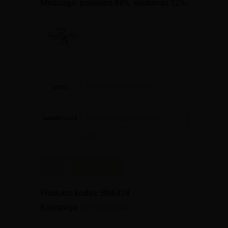
Medžiaga: polisteris 88%, elastanas 12%.
DYDIS
GAMINTOJAS
Išvalyti
produkto
Į KREPŠELĮ
kiekis:
Komplektukas
Produkto kodas:
BN6474
"Mailys"
Kategorija:
Komplektukai