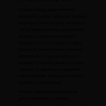
was:
is:
€29.99.
€14.99.
Erotiškas, keturių dalių rinkinys iš
elegantiškų nėrinių. Liemenėlės kaušeliai
pagaminti iš nėrinių ir tiulio, turi apatinę
vielutę, laikančią krūtinę, reguliuojamus
dirželius ir užsegimą ant kabliuko.
Keliaraištis iš nėrinių, auksinių žiedų ir
kaspinų su ornamentinėmis detalėmis.
Ant kabliuko užsegamas keliaraištis
nugaroje turi reguliuojamus petnešėles
kojinėms. Komplekte yra juostelė ant
kaklo ir kelnaitės. Prisegamos kojinės į
komplektą nepridedamos.
Rinkinys elegantiškoje pakuotėje su
gaminį pristatančia nuotrauka.