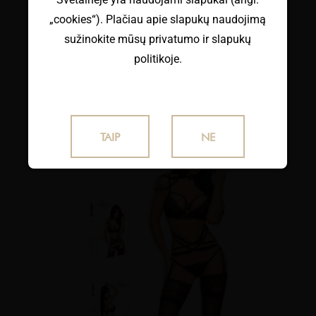
„cookies“). Plačiau apie slapukų naudojimą
KOMPLEKTUKAS "NATASHA"
sužinokite mūsų privatumo ir slapukų
€
38.99
su PVM
politikoje.
TAIP
NE