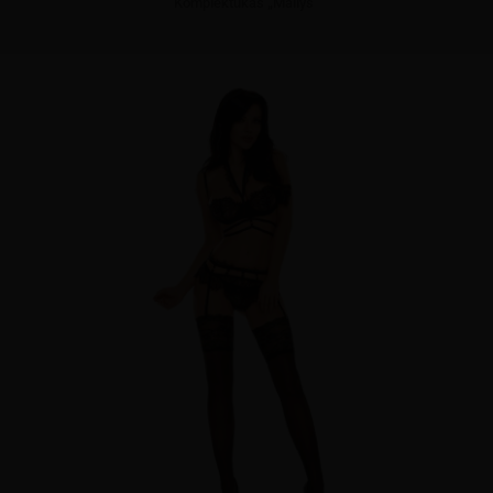
Komplektukas „Mailys”