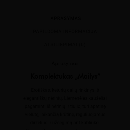
APRAŠYMAS
PAPILDOMA INFORMACIJA
ATSILIEPIMAI (0)
Aprašymas
Komplektukas „Mailys”
Erotiškas, keturių dalių rinkinys iš
elegantiškų nėrinių. Liemenėlės kaušeliai
pagaminti iš nėrinių ir tiulio, turi apatinę
vielutę, laikančią krūtinę, reguliuojamus
dirželius ir užsegimą ant kabliuko.