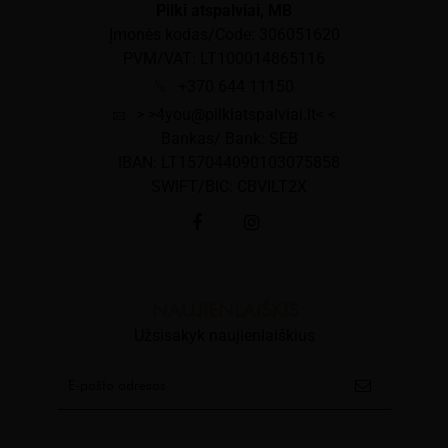
Pilki atspalviai, MB
Įmonės kodas/Code: 306051620
PVM/VAT: LT100014865116
+370 644 11150
> >4you@pilkiatspalviai.lt< <
Bankas/ Bank: SEB
IBAN: LT157044090103075858
SWIFT/BIC: CBVILT2X
NAUJIENLAIŠKIS
Užsisakyk naujienlaiškius