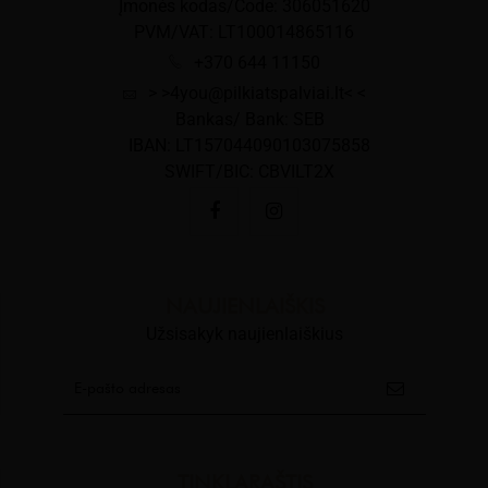
Įmonės kodas/Code: 306051620
PVM/VAT: LT100014865116
+370 644 11150
> >4you@pilkiatspalviai.lt< <
Bankas/ Bank: SEB
IBAN: LT157044090103075858
SWIFT/BIC: CBVILT2X
NAUJIENLAIŠKIS
Užsisakyk naujienlaiškius
TINKLARAŠTIS