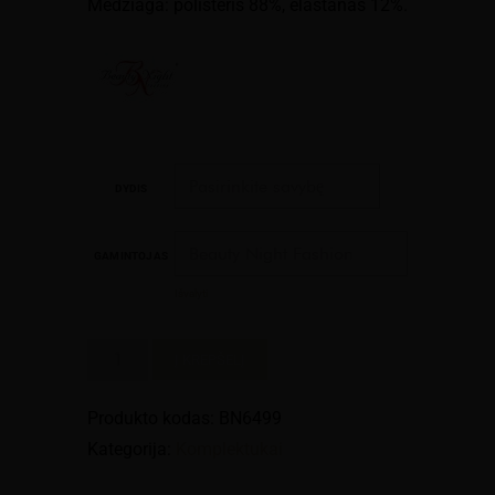
Medžiaga: polisteris 88%, elastanas 12%.
DYDIS
GAMINTOJAS
Išvalyti
produkto
Į KREPŠELĮ
kiekis:
Komplektukas
Produkto kodas:
BN6499
"Ravenna"
Kategorija:
Komplektukai