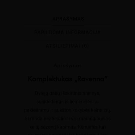
APRAŠYMAS
PAPILDOMA INFORMACIJA
ATSILIEPIMAI (0)
Aprašymas
Komplektukas „Ravenna”
Dviejų dalių išskirtinis rinkinys,
susidedantis iš liemenėlės su
pakietinimu ir aukštos kokybės kelnaičių.
Ši mada neabejotinai yra madingiausias
kelių sezonų kirpimas. Kelnaitės turi