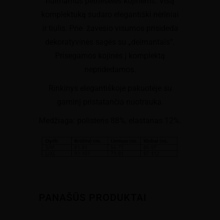
nuimamus petnešėles kojinėms. Visą
komplektuką sudaro elegantiški nėriniai
ir tiulis. Prie žavesio visumos prisideda
dekoratyvinės sagės su „deimantais“.
Prisegamos kojinės į komplektą
nepridedamos.
Rinkinys elegantiškoje pakuotėje su
gaminį pristatančia nuotrauka.
Medžiaga: polisteris 88%, elastanas 12%.
PANAŠŪS PRODUKTAI