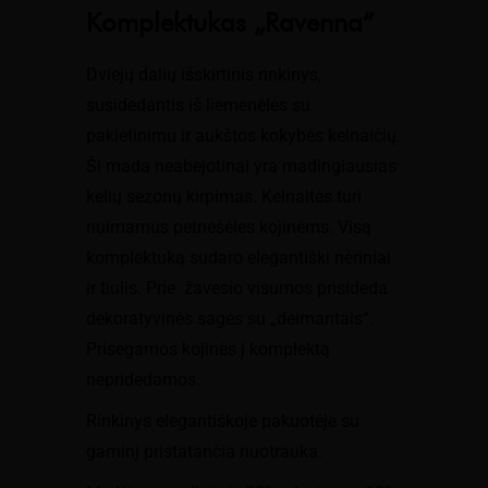
Komplektukas „Ravenna”
Dviejų dalių išskirtinis rinkinys,
susidedantis iš liemenėlės su
pakietinimu ir aukštos kokybės kelnaičių.
Ši mada neabejotinai yra madingiausias
kelių sezonų kirpimas. Kelnaitės turi
nuimamus petnešėles kojinėms. Visą
komplektuką sudaro elegantiški nėriniai
ir tiulis. Prie žavesio visumos prisideda
dekoratyvinės sagės su „deimantais“.
Prisegamos kojinės į komplektą
nepridedamos.
Rinkinys elegantiškoje pakuotėje su
gaminį pristatančia nuotrauka.