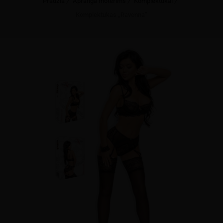
Pradžia
Apranga moterims
Komplektukai
Komplektukas „Ravenna”