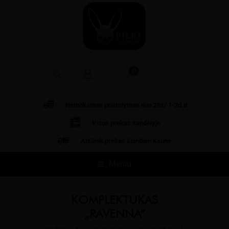
0
€
0.00
Nemokamas pristatymas nuo 28€/ 1-2d.d
Visos prekės
sandėlyje
Atsiimk prekes šiandien Kaune
Meniu
KOMPLEKTUKAS
„RAVENNA”