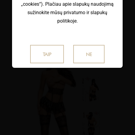
„cookies“). Plačiau apie slapukų naudojimą
KOMPLEKTUKAS "IMANI CHEMISE"
sužinokite mūsų privatumo ir slapukų
€
30.50
su PVM
politikoje.
TAIP
NE