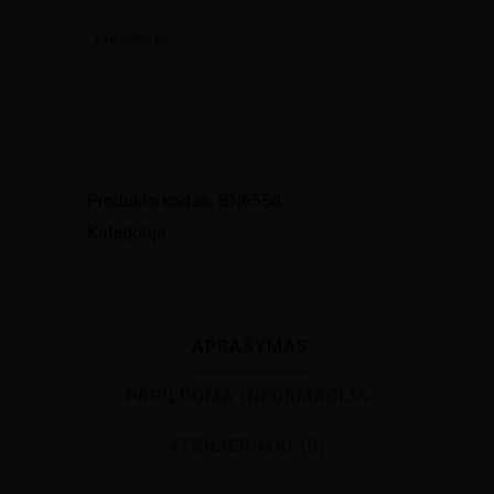
GAMINTOJAS
Išvalyti
produkto
Į KREPŠELĮ
kiekis:
Korsetas
Produkto kodas:
BN6558
"Savannah"
Kategorija:
Korsetai
APRAŠYMAS
PAPILDOMA INFORMACIJA
ATSILIEPIMAI (0)