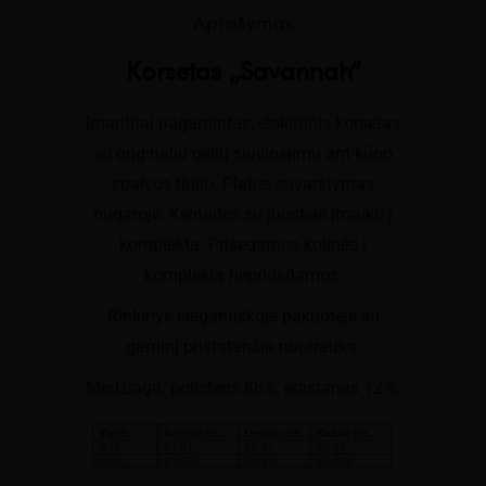
Aprašymas
Korsetas „Savannah”
Įmantriai pagamintas, išskirtinis korsetas
su originaliu gėlių siuvinėjimu ant kūno
spalvos tiulio. Platus suvarstymas
nugaroje. Kelnaitės su juostele įtraukti į
komplektą. Prisegamos kojinės į
komplektą nepridedamos.
Rinkinys elegantiškoje pakuotėje su
gaminį pristatančia nuotrauka.
Medžiaga: polisteris 88%, elastanas 12%.