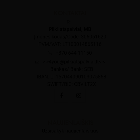
KONTAKTAI
Pilki atspalviai, MB
Įmonės kodas/Code: 306051620
PVM/VAT: LT100014865116
+370 644 11150
> >4you@pilkiatspalviai.lt< <
Bankas/ Bank: SEB
IBAN: LT157044090103075858
SWIFT/BIC: CBVILT2X
NAUJIENLAIŠKIS
Užsisakyk naujienlaiškius