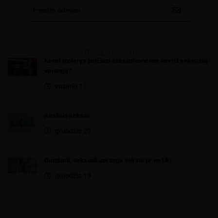
TINKLARAŠTIS
Kodėl moterys jaučiasi seksualesnėmis dėvint seksualią
aprangą?
vasario 17
Analinis seksas
gruodžio 29
Gundanti, seksuali apranga seksui (ir ne tik)
gruodžio 19