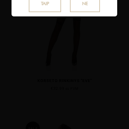
TAIP
NE
KORSETO RINKINYS "EVE"
€
32.99
su PVM
SALE