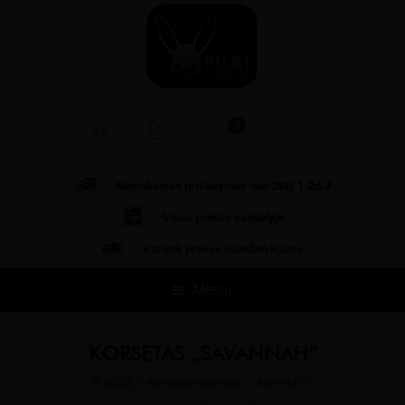
0
€
0.00
Nemokamas pristatymas nuo 28€/ 1-2d.d
Visos prekės
sandėlyje
Atsiimk prekes šiandien Kaune
Meniu
KORSETAS „SAVANNAH”
Pradžia
Apranga moterims
Korsetai