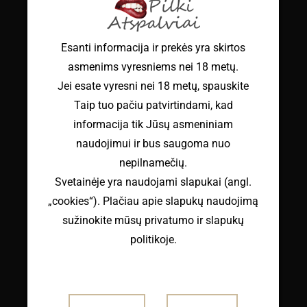
Esanti informacija ir prekės yra skirtos
asmenims vyresniems nei 18 metų.
Jei esate vyresni nei 18 metų, spauskite
KORSETAS "CHARLIZE"
Taip tuo pačiu patvirtindami, kad
Original
Current
€
32.99
€
16.50
su PVM
informacija tik Jūsų asmeniniam
price
price
naudojimui ir bus saugoma nuo
was:
is:
nepilnamečių.
€32.99.
€16.50.
Svetainėje yra naudojami slapukai (angl.
„cookies“). Plačiau apie slapukų naudojimą
sužinokite mūsų privatumo ir slapukų
politikoje.