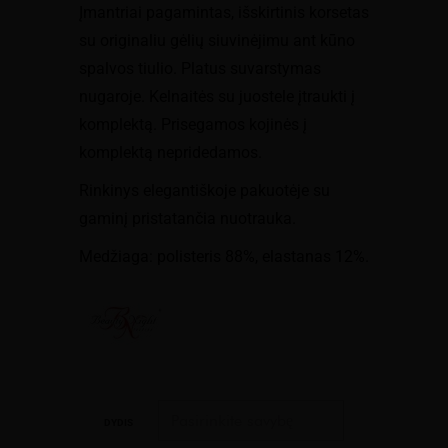
Įmantriai pagamintas, išskirtinis korsetas
su originaliu gėlių siuvinėjimu ant kūno
spalvos tiulio. Platus suvarstymas
nugaroje. Kelnaitės su juostele įtraukti į
komplektą. Prisegamos kojinės į
komplektą nepridedamos.
Rinkinys elegantiškoje pakuotėje su
gaminį pristatančia nuotrauka.
Medžiaga: polisteris 88%, elastanas 12%.
DYDIS