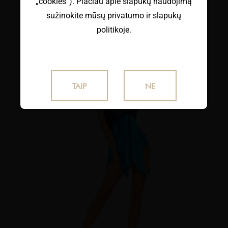
„cookies“). Plačiau apie slapukų naudojimą
sužinokite mūsų privatumo ir slapukų
politikoje.
TAIP
NE