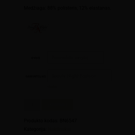
Medžiaga: 88% polisteris, 12% elastanas.
DYDIS
GAMINTOJAS
Išvalyti
produkto
Į KREPŠELĮ
kiekis:
Raudonos
Produkto kodas:
BN6547
spalvos
Kategorija:
Naktinukai