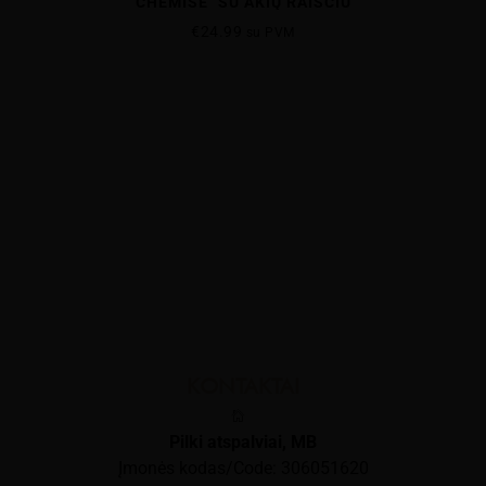
CHEMISE" SU AKIŲ RAIŠČIU
€
24.99
su PVM
KONTAKTAI
Pilki atspalviai, MB
Įmonės kodas/Code: 306051620