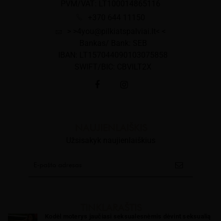
PVM/VAT: LT100014865116
+370 644 11150
> >4you@pilkiatspalviai.lt< <
Bankas/ Bank: SEB
IBAN: LT157044090103075858
SWIFT/BIC: CBVILT2X
NAUJIENLAIŠKIS
Užsisakyk naujienlaiškius
TINKLARAŠTIS
Kodėl moterys jaučiasi seksualesnėmis dėvint seksualią