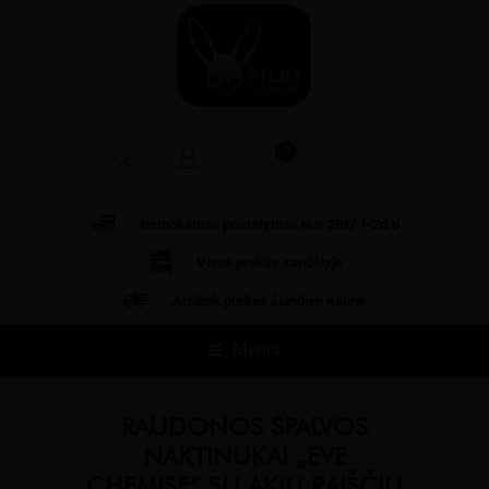
0
€
0.00
Nemokamas pristatymas nuo 28€/ 1-2d.d
Visos prekės
sandėlyje
Atsiimk prekes šiandien Kaune
Meniu
RAUDONOS SPALVOS
NAKTINUKAI „EVE
CHEMISE” SU AKIŲ RAIŠČIU