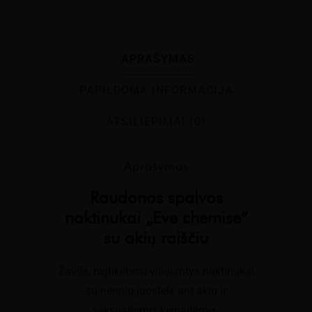
naktinukai
"Eve
chemise"
APRAŠYMAS
su
akių
PAPILDOMA INFORMACIJA
raiščiu
ATSILIEPIMAI (0)
Aprašymas
Raudonos spalvos
naktinukai „Eve chemise”
su akių raiščiu
Žavūs, neįtikėtinai viliojantys naktinukai
su nėrinių juostele ant akių ir
seksualiomis kelnaitėmis.