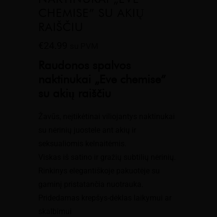
CHEMISE” SU AKIŲ
RAIŠČIU
€
24.99
su PVM
Raudonos spalvos
naktinukai „Eve chemise”
su akių raiščiu
Žavūs, neįtikėtinai viliojantys naktinukai
su nėrinių juostele ant akių ir
seksualiomis kelnaitėmis.
Viskas iš satino ir gražių subtilių nėrinių.
Rinkinys elegantiškoje pakuotėje su
gaminį pristatančia nuotrauka.
Pridedamas krepšys-dėklas laikymui ar
skalbimui