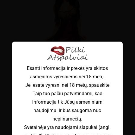
Esanti informacija ir prekės yra skirtos
asmenims vyresniems nei 18 metų.
Jei esate vyresni nei 18 metų, spauskite
Taip tuo pačiu patvirtindami, kad
informacija tik Jūsų asmeniniam
naudojimui ir bus saugoma nuo
nepilnamečių.
ROŽINĖS SPALVOS NAKTINUKAI
"CASSIDY CHEMISE"
Svetainėje yra naudojami slapukai (angl.
€
24.99
su PVM